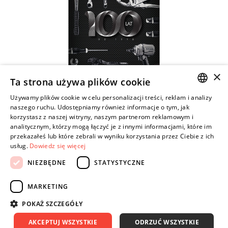
×
Ta strona używa plików cookie
Używamy plików cookie w celu personalizacji treści, reklam i analizy
NOWA OFERTA SPECJALNA: FACOM AKCJA
POLISH
naszego ruchu. Udostępniamy również informacje o tym, jak
BESTSELLERS 2018 / 2019
korzystasz z naszej witryny, naszym partnerom reklamowym i
ENGLISH
analitycznym, którzy mogą łączyć je z innymi informacjami, które im
19366 wyświetleń
przekazałeś lub które zebrali w wyniku korzystania przez Ciebie z ich
Nowa gazetka promocyjna Facom! Bądź na bieżąco
usług.
Dowiedz się więcej
NIEZBĘDNE
STATYSTYCZNE
Czytaj dalej
MARKETING
POKAŻ SZCZEGÓŁY
AKCEPTUJ WSZYSTKIE
ODRZUĆ WSZYSTKIE