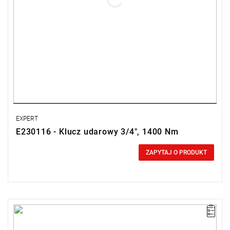
EXPERT
E230116 - Klucz udarowy 3/4", 1400 Nm
0,00 zł
Price tax included
ZAPYTAJ O PRODUKT
•
Waga: 2,9 kg
• Mechanizm udarowy z podwójnym młotkiem.