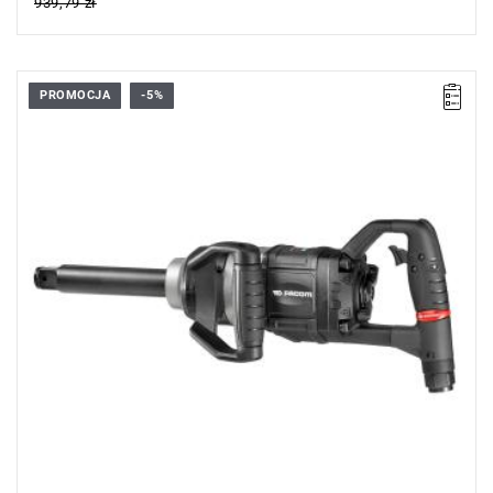
939,79 zł
PROMOCJA
-5%
•
Wymiary: L: 493 mm, L1: 101 mm, H: 97 mm
•
Waga: 9 kg
Typ gwarancji:
D2