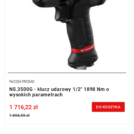
• Waga: 2,2 kg
• Zabierak: 1/2"
FACOM PROMO
NS.3500G - klucz udarowy 1/2" 1898 Nm o
wysokich parametrach
1 716,22 zł
Price tax included
DO KOSZYKA
1 806,55 zł