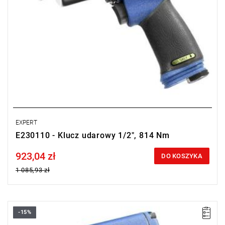
EXPERT
E230110 - Klucz udarowy 1/2", 814 Nm
923,04 zł
Price tax included
DO KOSZYKA
1 085,93 zł
-15%
•
Waga: 1,6 kg