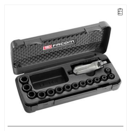
• Waga: 0,46 kg
•
Zabierak 3/8”
•
Statyczny moment obrotowy: 100 Nm
•
Maksymalny moment obrotowy: 120 Nm
•
Dostarczany w opakowaniu BP.112 z 12 nasadkami udarowymi
3/8”, 6 do 19 mm