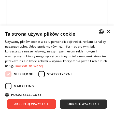
• Moment: 1017 Nm podczas odkręcania.
• Osłona gumowa na rękojeści.
• Progresywny spust.
• Regulacja mocy: 5.
• Gwint połączenia: 1/4".
• Rura: 3/8" - 10 mm.
×
Ta strona używa plików cookie
Używamy plików cookie w celu personalizacji treści, reklam i analizy
POLISH
naszego ruchu. Udostępniamy również informacje o tym, jak
korzystasz z naszej witryny, naszym partnerom reklamowym i
ENGLISH
analitycznym, którzy mogą łączyć je z innymi informacjami, które im
przekazałeś lub które zebrali w wyniku korzystania przez Ciebie z ich
usług.
Dowiedz się więcej
NIEZBĘDNE
STATYSTYCZNE
MARKETING
POKAŻ SZCZEGÓŁY
EXPERT
E230115 - Klucz udarowy 3/4", 1017 Nm
AKCEPTUJ WSZYSTKIE
ODRZUĆ WSZYSTKIE