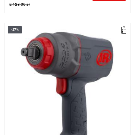
2 128,00 zł
-27%
• Wrzeciono (uchwyt):
standardowo 1/2" (wymienne)
• Maks. moment obrotowy: 1356 Nm
• Prędkość: 7500 obr/min
• Udary na minutę: 1350
• Długość: 187 mm
• Poziom hałasu udaru: 94,2 dB(A)
• Wlot powietrza (NPTF/NPT): 1/4"
• Ciśnienie robocze: 6,2 bar
• Min. wymiar przewodu: 10 mm
• Waga: 1,99 kg