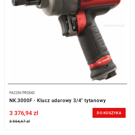
FACOM PROMO
NK.3000F - Klucz udarowy 3/4" tytanowy
3 376,94 zł
Price tax included
DO KOSZYKA
3 554,67 zł