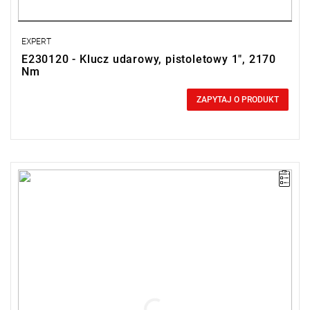
EXPERT
E230120 - Klucz udarowy, pistoletowy 1", 2170
Nm
0,00 zł
Price tax included
ZAPYTAJ O PRODUKT
UWAGA: Produkt wycofany ze sprzedaży przez producenta. Brak
sugerowanych zamienników.