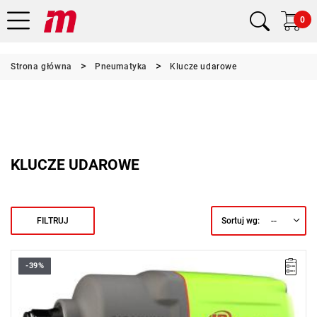
0
Strona główna
Pneumatyka
Klucze udarowe
KLUCZE UDAROWE
--
FILTRUJ
Sortuj wg:
-39%
• Wrzeciono (uchwyt): 1/2"
• Maks. moment obrotowy: 1220 Nm
• Prędkość: 8500 obr/min
• Udary na minutę: 1220