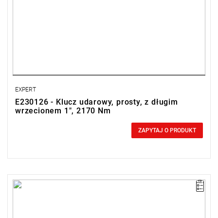
EXPERT
E230126 - Klucz udarowy, prosty, z długim
wrzecionem 1", 2170 Nm
0,00 zł
Price tax included
ZAPYTAJ O PRODUKT
•
Waga: 9,8 kg
• Trwały mechanizm udarowy typu Pinless Rocking Dog.
• Moment: 2170 Nm podczas odkręcania.
• Osłona gumowa na rękojeści.