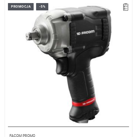
PROMOCJA
-5%
• H: 212 mm
• L: 162 mm
• L1: 75,3 mm
• Uderzenia na min: 1300
• Poziom dźwięku DB [A] 93 (K=3)
• Poziom wibracji [M/S2]: 6,2 (K=2,5)
• Moment [Nm]: 1600
• Prędkość maksymalna [obr/min]: 700
• Waga: 2 kg
• Zabierak: 1/2"
FACOM PROMO