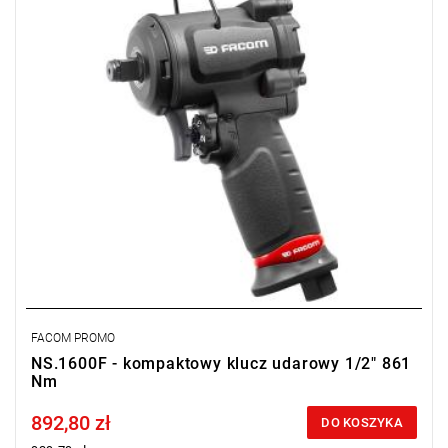
FACOM PROMO
NS.1600F - kompaktowy klucz udarowy 1/2" 861
Nm
892,80 zł
Price tax included
DO KOSZYKA