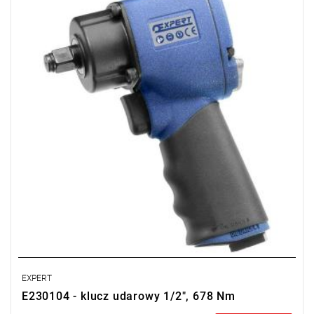
•
Kompaktowa budowa umożliwiająca dostęp do miejsc trudno
dostępnych.
•
Moment: 678 Nm podczas odkręcania.
•
Osłona gumowa na rękojeści.
•
Progresywny spust.
•
Regulacja mocy: 3.
•
Gwint połączenia: 1/4".
•
Rura : 3/8" - 10 mm.
• Kompatybilny z:
- Wspornik magnetyczny: E231015
EXPERT
E230104 - klucz udarowy 1/2", 678 Nm