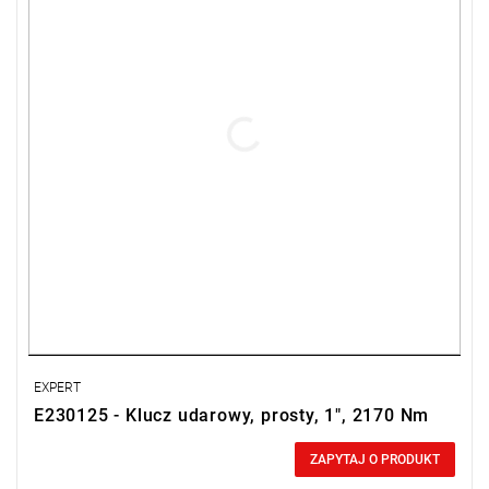
• Progresywny spust.
• Regulacja mocy: 3.
• Gwint połączenia: 1/2".
• Rura: 3/4" - 19 mm.
EXPERT
E230125 - Klucz udarowy, prosty, 1", 2170 Nm
0,00 zł
Price tax included
ZAPYTAJ O PRODUKT