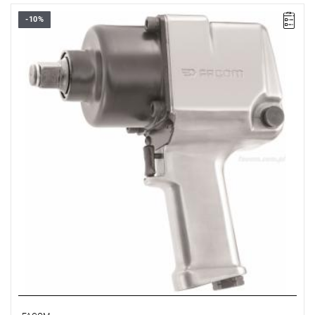
-10%
Wymiary: L: 222 mm, L1: 86 mm, H: 213 mm.
Waga: 5.600 kg.
Typ gwarancji:
D2
(Naprawa lub bezpłatna wymiana w zakresie
wadliwych części w ciągu 2 lat od zakupu)