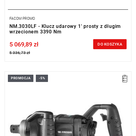
FACOM PROMO
NM.3030LF - Klucz udarowy 1' prosty z długim
wrzecionem 3390 Nm
5 069,89 zł
Price tax included
DO KOSZYKA
5 336,73 zł
PROMOCJA
-5%
•
Wymiary: L: 346 mm, L1: 101 mm, H: 97 mm
•
Waga: 8,07 kg
Typ gwarancji:
D2