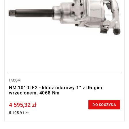
FACOM
NM.1010LF2 - klucz udarowy 1'' z długim
wrzecionem, 4068 Nm
4 595,32 zł
Price tax included
DO KOSZYKA
5 105,91 zł