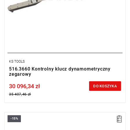
KS TOOLS
516.3660 Kontrolny klucz dynamometryczny
zegarowy
30 096,34 zł
Price tax included
DO KOSZYKA
35 407,46 zł
-15%
• ▇ 1”
• Zakres Nm: 280 – 1400