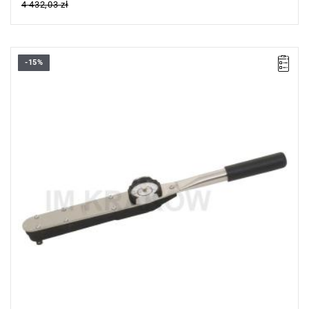
4 432,03 zł
-15%
• ▇ 3/8”
• Zakres Nm: 6 – 30
• Dokładność ±4 %
• Dla kontrolowanego sprawdzania dokręcenia na prawo i lewo
• Podwójna skala N•m i lbf•ft
• Końcówka czworokątna z blokadą kulkową
• Wraz z certyfikatem zgodnym z DIN EN ISO 6789