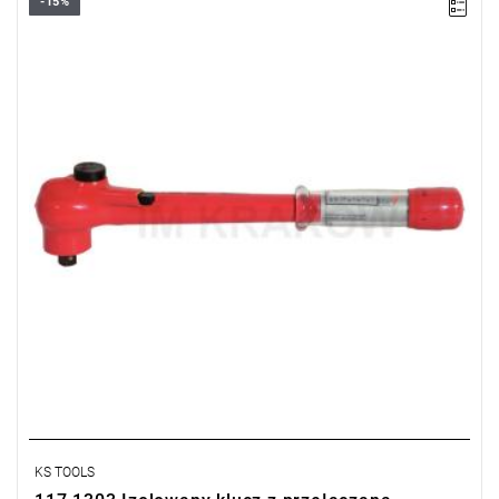
-15%
• ▇ 1/2”
• Zakres Nm: 40 – 220
• Izolacja powierzchniowa DIN EN 60900
• Dla prac pod napięciem przy AC 1000 V i DC 1500 V
• Dokładność: ±3 %
• Dla kontrolowanego dokręcania w prawo
• Sygnał po osiągnięciu żądanego momentu
• Wraz z certyfikatem zgodnym z DIN EN ISO 6789
KS TOOLS