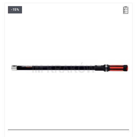
-15%
Klucz dynamometryczny
z funkcją szybkiej wymiany główki
• Złącze 14 x 18
• Zakres Nm: 100 – 550
• Dokładność ±2 %
• Dla kontrolowanego dokręcenia na prawo i lewo
• Podwójna skala N•m i lbf•ft podziału
• Duże szkiełko podglądowe z funkcją lupy
• Sygnał po osiągnięciu żądanego momentu
• Wraz z certyfikatem DIN EN ISO 6789