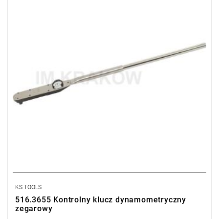
• Dokładność ±4 %
• Dla kontrolowanego sprawdzania dokręcenia na prawo i lewo
• Podwójna skala N•m i lbf•ft
• Końcówka czworokątna z blokadą kulkową
• Wraz z certyfikatem zgodnym z DIN EN ISO 6789
KS TOOLS
516.3655 Kontrolny klucz dynamometryczny
zegarowy