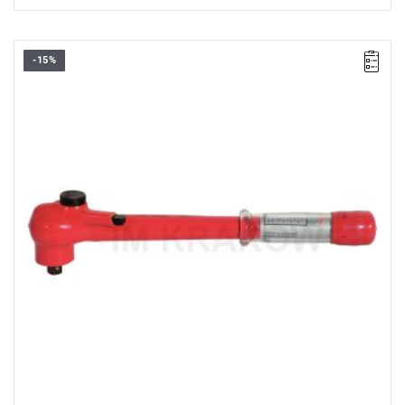
-15%
• ▇ 1/2”
• Zakres Nm: 2 – 27
• Izolacja powierzchniowa DIN EN 60900
• Dla prac pod napięciem przy AC 1000 V i DC 1500 V
• Dokładność: ±3 %
• Dla kontrolowanego dokręcania w prawo
• Sygnał po osiągnięciu żądanego momentu
• Wraz z certyfikatem zgodnym z DIN EN ISO 6789