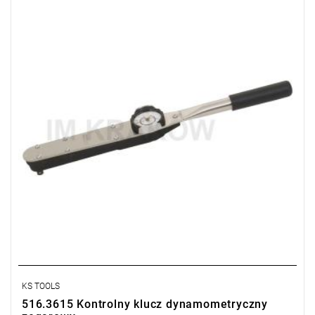
• Zakres Nm: 1,8 – 9
• Dokładność ±4 %
• Dla kontrolowanego sprawdzania dokręcenia na prawo i lewo
• Podwójna skala N•m i lbf•ft
• Końcówka czworokątna z blokadą kulkową
• Wraz z certyfikatem zgodnym z DIN EN ISO 6789
KS TOOLS
516.3615 Kontrolny klucz dynamometryczny