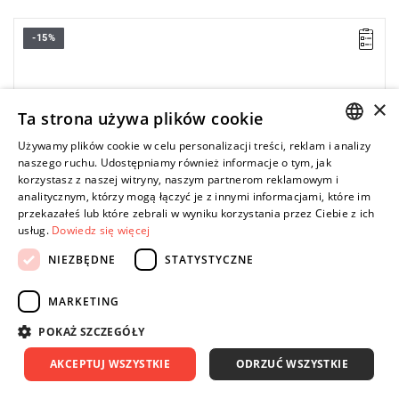
-15%
Klucz dynamometryczny
z funkcją szybkiej wymiany główki
• Złącze 14 x 18
• Zakres Nm: 20 – 200
×
• Dokładność ±2 %
Ta strona używa plików cookie
• Dla kontrolowanego dokręcenia na prawo i lewo
• Podwójna skala N•m i lbf•ft podziału
Używamy plików cookie w celu personalizacji treści, reklam i analizy
• Duże szkiełko podglądowe z funkcją lupy
POLISH
naszego ruchu. Udostępniamy również informacje o tym, jak
• Sygnał po osiągnięciu żądanego momentu
korzystasz z naszej witryny, naszym partnerom reklamowym i
ENGLISH
• Wraz z certyfikatem DIN EN ISO 6789
analitycznym, którzy mogą łączyć je z innymi informacjami, które im
przekazałeś lub które zebrali w wyniku korzystania przez Ciebie z ich
usług.
Dowiedz się więcej
NIEZBĘDNE
STATYSTYCZNE
MARKETING
POKAŻ SZCZEGÓŁY
AKCEPTUJ WSZYSTKIE
ODRZUĆ WSZYSTKIE