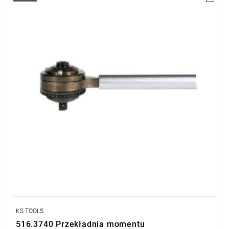
• Max. moment pocz.
280 Nm
• Max. moment końc.
1680 Nm
• Dokładność : ±5 %
• Dla kontrolowanego sprawdzania dokręcenia na prawo i lewo
• Do użytku z kluczem dynamometrycznym
• Osłonieta precyzyjna przekładnia planetarna
• Dostarczany w walizce
KS TOOLS
516.3740 Przekładnia momentu