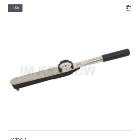
-15%
• ▇ 1/2”
• Zakres Nm: 70 – 350
• Dokładność ±4 %
• Dla kontrolowanego sprawdzania dokręcenia na prawo i lewo
• Podwójna skala N•m i lbf•ft
• Końcówka czworokątna z blokadą kulkową
• Wraz z certyfikatem zgodnym z DIN EN ISO 6789