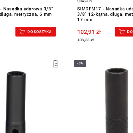
SNAP-ON
- Nasadka udarowa 3/8"
SIMDFM17 - Nasadka ud
 długa, metryczna, 6 mm
3/8" 12-kątna, długa, me
17 mm
102,91 zł
cluded
Price tax included
DO KOSZYKA
DO
108,33 zł
-5%