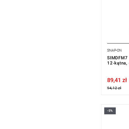
SNAP-ON
SIMDFM7 
12-kątna,
89,41 zł
Price tax in
94,12 zł
-5%