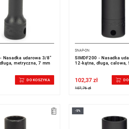
SNAP-ON
- Nasadka udarowa 3/8"
SIMDF200 - Nasadka uda
 długa, metryczna, 7 mm
12-kątna, długa, calowa, 
102,37 zł
cluded
Price tax included
DO KOSZYKA
DO
107,76 zł
-5%