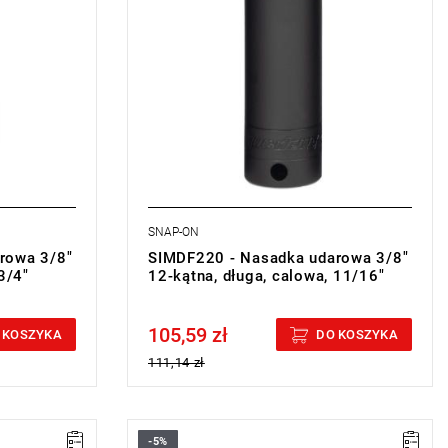
SNAP-ON
rowa 3/8"
SIMDF220 - Nasadka udarowa 3/8"
3/4"
12-kątna, długa, calowa, 11/16"
105,59 zł
Price tax included
 KOSZYKA
DO KOSZYKA
111,14 zł
-5%