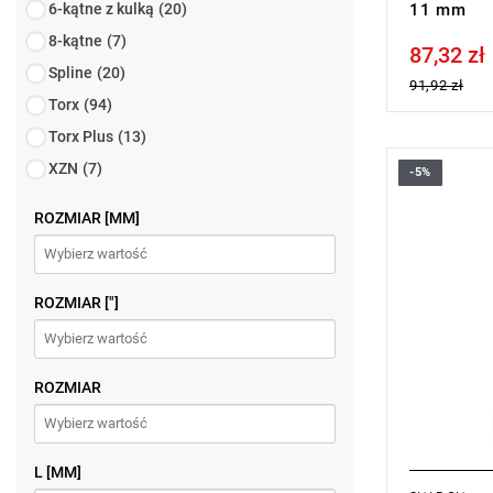
6-kątne z kulką
(20)
11 mm
8-kątne
(7)
87,32 zł
Price tax in
Spline
(20)
91,92 zł
Torx
(94)
Torx Plus
(13)
XZN
(7)
-5%
ROZMIAR [MM]
ROZMIAR ["]
ROZMIAR
L [MM]