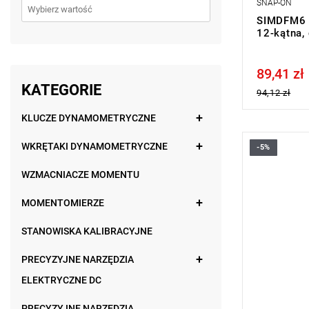
SNAP-ON
SIMDFM6 
12-kątna,
89,41 zł
Price tax in
KATEGORIE
94,12 zł
KLUCZE DYNAMOMETRYCZNE
WKRĘTAKI DYNAMOMETRYCZNE
-5%
WZMACNIACZE MOMENTU
MOMENTOMIERZE
STANOWISKA KALIBRACYJNE
PRECYZYJNE NARZĘDZIA
ELEKTRYCZNE DC
PRECYZYJNE NARZĘDZIA