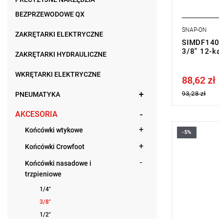
BEZPRZEWODOWE QX
SNAP-ON
ZAKRĘTARKI ELEKTRYCZNE
SIMDF140
3/8" 12-ką
ZAKRĘTARKI HYDRAULICZNE
WKRĘTARKI ELEKTRYCZNE
88,62 zł
Price tax in
93,28 zł
PNEUMATYKA
AKCESORIA
Końcówki wtykowe
-5%
Końcówki Crowfoot
Końcówki nasadowe i
trzpieniowe
1/4"
3/8"
1/2"