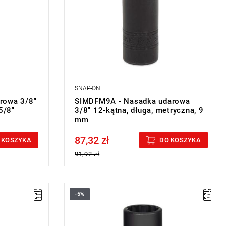
SNAP-ON
rowa 3/8"
SIMDFM9A - Nasadka udarowa
5/8"
3/8" 12-kątna, długa, metryczna, 9
mm
87,32 zł
Price tax included
 KOSZYKA
DO KOSZYKA
91,92 zł
-5%