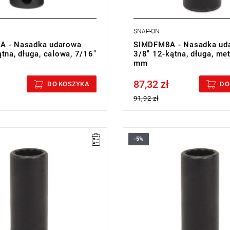
SNAP-ON
A - Nasadka udarowa
SIMDFM8A - Nasadka ud
tna, długa, calowa, 7/16"
3/8" 12-kątna, długa, met
mm
87,32 zł
cluded
Price tax included
DO KOSZYKA
DO
91,92 zł
-5%