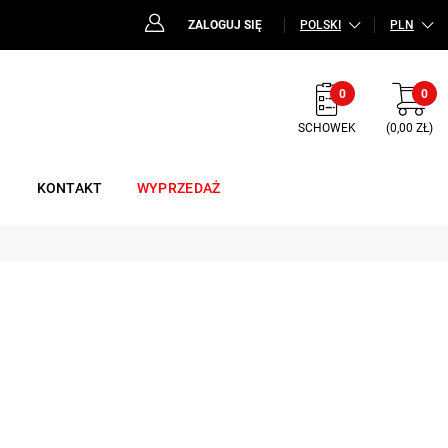
ZALOGUJ SIĘ
POLSKI
PLN
0
0
SCHOWEK
(0,00 ZŁ)
KONTAKT
WYPRZEDAŻ