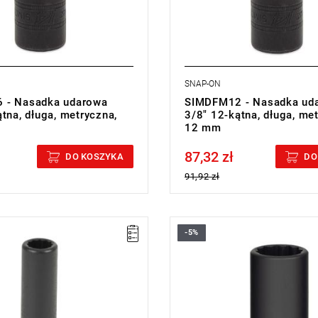
SNAP-ON
 - Nasadka udarowa
SIMDFM12 - Nasadka ud
tna, długa, metryczna,
3/8" 12-kątna, długa, me
12 mm
87,32 zł
cluded
Price tax included
DO KOSZYKA
DO
91,92 zł
-5%