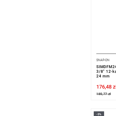
SNAP-ON
SIMDFM24
3/8" 12-ką
24 mm
176,48 z
Price tax in
185,77 zł
-5%