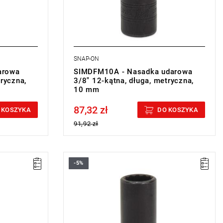
SNAP-ON
arowa
SIMDFM10A - Nasadka udarowa
tryczna,
3/8" 12-kątna, długa, metryczna,
10 mm
87,32 zł
Price tax included
 KOSZYKA
DO KOSZYKA
91,92 zł
-5%