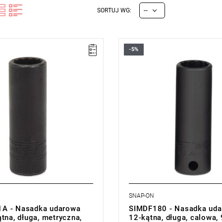
--
SORTUJ WG:
-5%
SNAP-ON
A - Nasadka udarowa
SIMDF180 - Nasadka uda
tna, długa, metryczna,
12-kątna, długa, calowa,