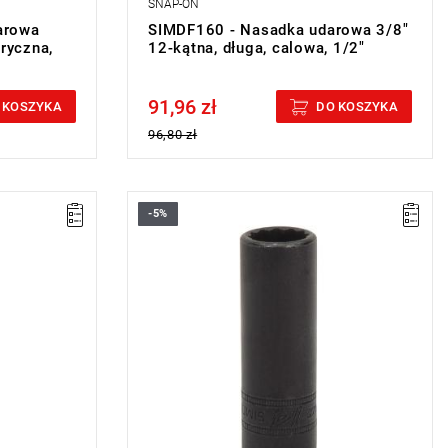
SNAP-ON
arowa
SIMDF160 - Nasadka udarowa 3/8"
tryczna,
12-kątna, długa, calowa, 1/2"
91,96 zł
Price tax included
 KOSZYKA
DO KOSZYKA
96,80 zł
-5%