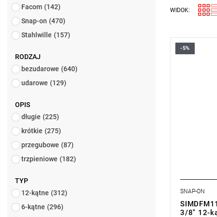
Facom
(142)
WIDOK:
Snap-on
(470)
Stahlwille
(157)
-5%
RODZAJ
bezudarowe
(640)
udarowe
(129)
OPIS
długie
(225)
krótkie
(275)
przegubowe
(87)
trzpieniowe
(182)
TYP
SNAP-ON
12-kątne
(312)
SIMDFM11
6-kątne
(296)
3/8" 12-ką