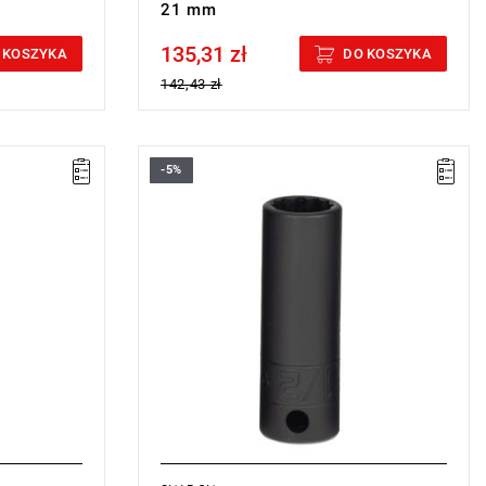
21 mm
135,31 zł
Price tax included
 KOSZYKA
DO KOSZYKA
142,43 zł
-5%