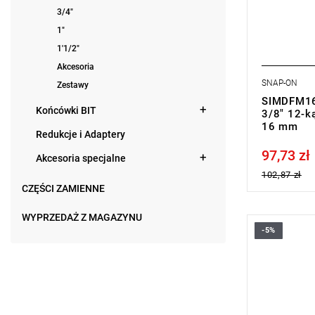
3/4"
1"
1'1/2"
Akcesoria
SNAP-ON
Zestawy
SIMDFM16
Końcówki BIT
3/8" 12-ką
16 mm
Redukcje i Adaptery
97,73 zł
Price tax in
Akcesoria specjalne
102,87 zł
CZĘŚCI ZAMIENNE
WYPRZEDAŻ Z MAGAZYNU
-5%