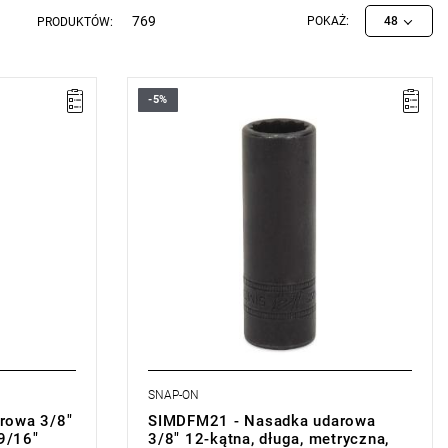
769
POKAŻ:
48
PRODUKTÓW:
-5%
SNAP-ON
rowa 3/8"
SIMDFM21 - Nasadka udarowa
 9/16"
3/8" 12-kątna, długa, metryczna,