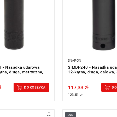
SNAP-ON
 - Nasadka udarowa
SIMDF240 - Nasadka uda
tna, długa, metryczna,
12-kątna, długa, calowa, 
ł
117,33 zł
cluded
Price tax included
DO KOSZYKA
DO
123,51 zł
-5%