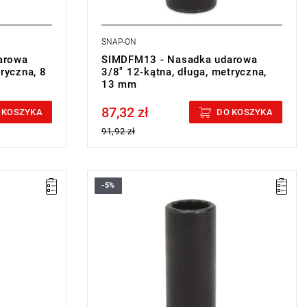
SNAP-ON
arowa
SIMDFM13 - Nasadka udarowa
ryczna, 8
3/8" 12-kątna, długa, metryczna,
13 mm
87,32 zł
Price tax included
 KOSZYKA
DO KOSZYKA
91,92 zł
-5%