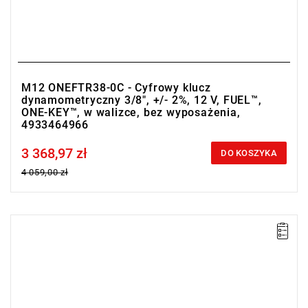
M12 ONEFTR38-0C - Cyfrowy klucz
dynamometryczny 3/8", +/- 2%, 12 V, FUEL™,
ONE-KEY™, w walizce, bez wyposażenia,
4933464966
3 368,97 zł
Price tax included
DO KOSZYKA
4 059,00 zł
• Zakres Nm: 170-850
• Dokładność: ± 1%
• Podziałka: 1 Nm
• Simplex Communication