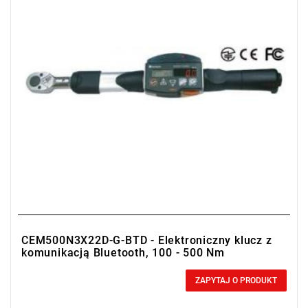
CEM500N3X22D-G-BTD - Elektroniczny klucz z
komunikacją Bluetooth, 100 - 500 Nm
0,00 zł
Price tax included
ZAPYTAJ O PRODUKT