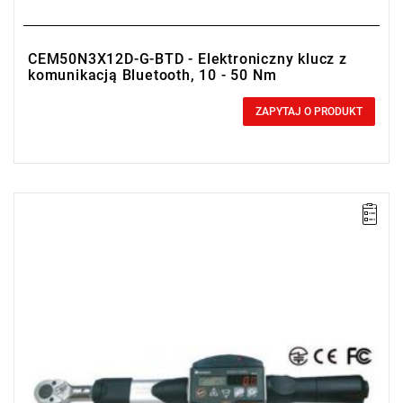
CEM50N3X12D-G-BTD - Elektroniczny klucz z
komunikacją Bluetooth, 10 - 50 Nm
0,00 zł
Price tax included
ZAPYTAJ O PRODUKT
• Zakres Nm: 4-20
• Dokładność: ± 1%
• Podziałka: 0.02 Nm
• Duplex communication