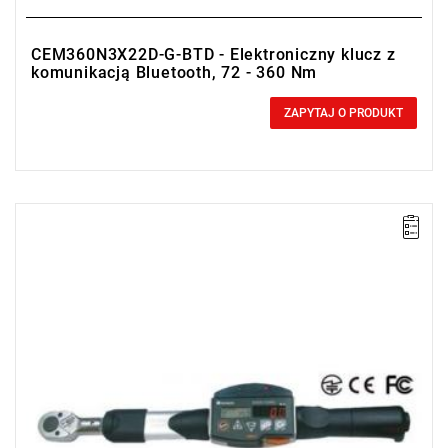
CEM360N3X22D-G-BTD - Elektroniczny klucz z
komunikacją Bluetooth, 72 - 360 Nm
0,00 zł
Price tax included
ZAPYTAJ O PRODUKT
• Zakres Nm: 40-200
• Dokładność: ± 1%
• Podziałka: 0.2 Nm
• Duplex communication