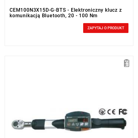
CEM100N3X15D-G-BTS - Elektroniczny klucz z
komunikacją Bluetooth, 20 - 100 Nm
0,00 zł
Price tax included
ZAPYTAJ O PRODUKT
• Zakres Nm: 10-50
• Dokładność: ± 1%
• Podziałka: 0.05 Nm
• Simplex Communication