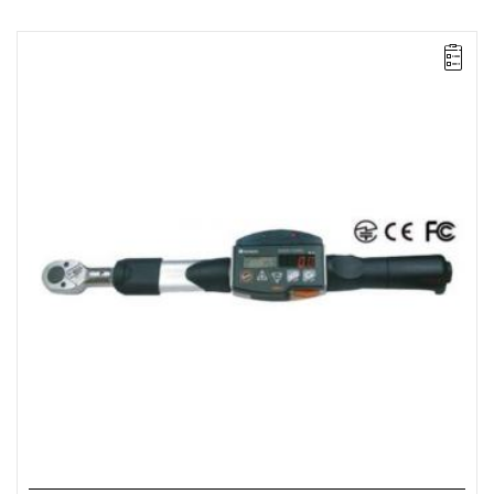
• Zakres Nm: 20-100
• Dokładność: ± 1%
• Podziałka: 0.1 Nm
• Simplex Communication