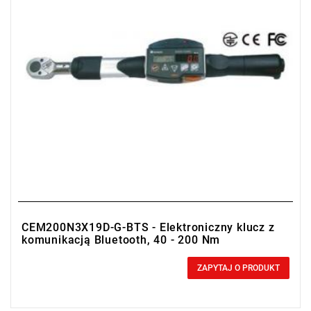
CEM200N3X19D-G-BTS - Elektroniczny klucz z
komunikacją Bluetooth, 40 - 200 Nm
0,00 zł
Price tax included
ZAPYTAJ O PRODUKT