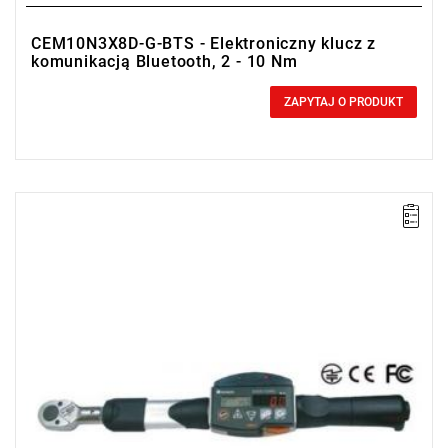
CEM10N3X8D-G-BTS - Elektroniczny klucz z
komunikacją Bluetooth, 2 - 10 Nm
0,00 zł
Price tax included
ZAPYTAJ O PRODUKT
• Zakres Nm: 170-850
• Dokładność: ± 1%
• Podziałka: 1 Nm
• Duplex communication