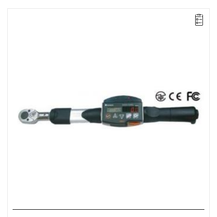
• Zakres Nm: 100-500
• Dokładność: ± 1%
• Podziałka: 0.5 Nm
• Simplex Communication