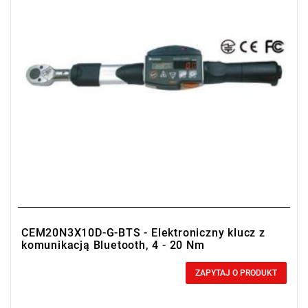
CEM20N3X10D-G-BTS - Elektroniczny klucz z
komunikacją Bluetooth, 4 - 20 Nm
0,00 zł
Price tax included
ZAPYTAJ O PRODUKT