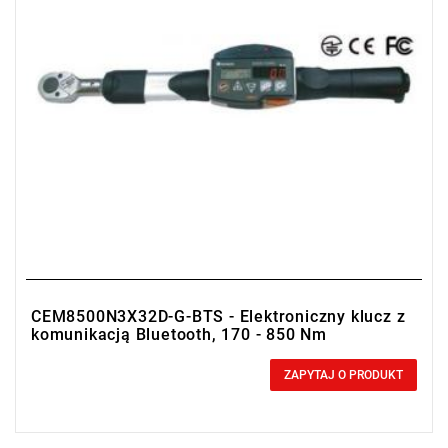
CEM8500N3X32D-G-BTS - Elektroniczny klucz z
komunikacją Bluetooth, 170 - 850 Nm
0,00 zł
Price tax included
ZAPYTAJ O PRODUKT