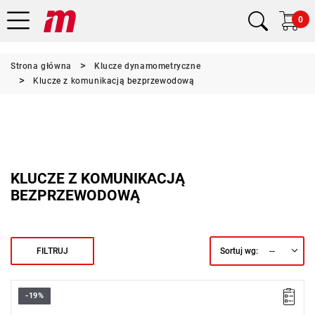
0
Strona główna
Klucze dynamometryczne
Klucze z komunikacją bezprzewodową
KLUCZE Z KOMUNIKACJĄ
BEZPRZEWODOWĄ
--
FILTRUJ
Sortuj wg:
-19%
• Napięcie: 12 V
• Dokładność: CW ±2%, CCW ±3%