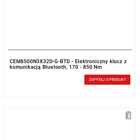
CEM8500N3X32D-G-BTD - Elektroniczny klucz z
komunikacją Bluetooth, 170 - 850 Nm
0,00 zł
Price tax included
ZAPYTAJ O PRODUKT
• Zakres Nm: 100-500
• Dokładność: ± 1%
• Podziałka: 0.5 Nm
• Duplex communication