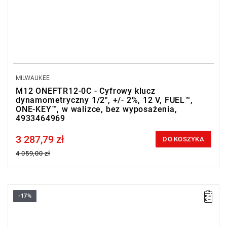
MILWAUKEE
M12 ONEFTR12-0C - Cyfrowy klucz
dynamometryczny 1/2", +/- 2%, 12 V, FUEL™,
ONE-KEY™, w walizce, bez wyposażenia,
4933464969
3 287,79 zł
Price tax included
DO KOSZYKA
4 059,00 zł
-17%
Pierwszy cyfrowy klucz dynamometryczny od MILWAUKEE®,
który zapewnia do 50% szybszą pracę montażową niż w
przypadku pracy narzędziem ręcznym.