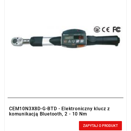
• Duplex communication
CEM10N3X8D-G-BTD - Elektroniczny klucz z
komunikacją Bluetooth, 2 - 10 Nm
0,00 zł
Price tax included
ZAPYTAJ O PRODUKT