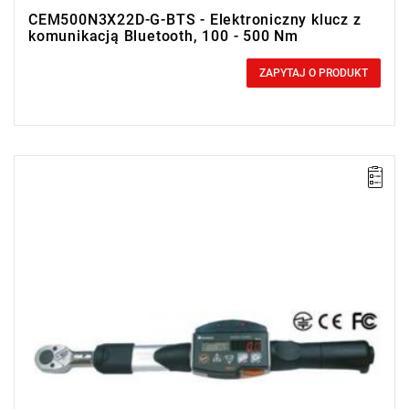
CEM500N3X22D-G-BTS - Elektroniczny klucz z
komunikacją Bluetooth, 100 - 500 Nm
0,00 zł
Price tax included
ZAPYTAJ O PRODUKT
• Zakres Nm: 72-360
• Dokładność: ± 1%
• Podziałka: 0.4 Nm
• Simplex Communication