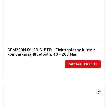
CEM200N3X19D-G-BTD - Elektroniczny klucz z
komunikacją Bluetooth, 40 - 200 Nm
0,00 zł
Price tax included
ZAPYTAJ O PRODUKT
• Zakres Nm: 20-100
• Dokładność: ± 1%
• Podziałka: 0.1 Nm
• Duplex communication