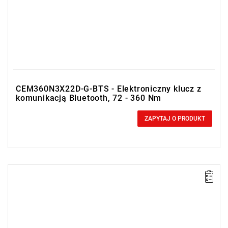
CEM360N3X22D-G-BTS - Elektroniczny klucz z
komunikacją Bluetooth, 72 - 360 Nm
0,00 zł
Price tax included
ZAPYTAJ O PRODUKT
• Zakres Nm: 40-200
• Dokładność: ± 1%
• Podziałka: 0.2 Nm
• Simplex Communication