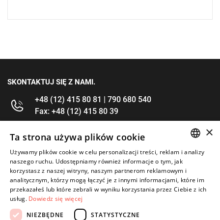
SKONTAKTUJ SIĘ Z NAMI.
+48 (12) 415 80 81 | 790 680 540
Fax: +48 (12) 415 80 39
×
kontakt@im-narzedzia.pl
Ta strona używa plików cookie
Używamy plików cookie w celu personalizacji treści, reklam i analizy
POLISH
INFORMACJE
naszego ruchu. Udostępniamy również informacje o tym, jak
korzystasz z naszej witryny, naszym partnerom reklamowym i
ENGLISH
analitycznym, którzy mogą łączyć je z innymi informacjami, które im
OFERTA
przekazałeś lub które zebrali w wyniku korzystania przez Ciebie z ich
usług.
Dowiedz się więcej
MOJE KONTO
NIEZBĘDNE
STATYSTYCZNE