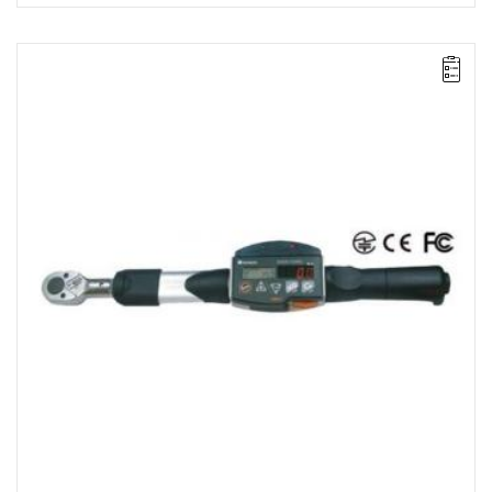
• Zakres Nm: 2-10
• Dokładność: ± 1%
• Podziałka: 0.01 Nm
• Simplex Communication