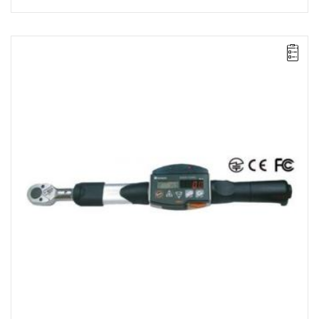
• Zakres Nm: 72-360
• Dokładność: ± 1%
• Podziałka: 0.4 Nm
• Duplex communication