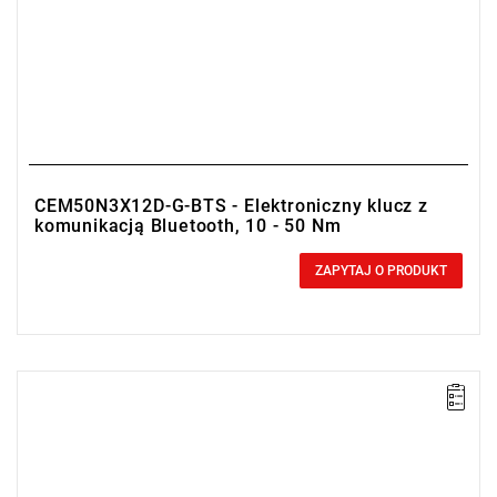
CEM50N3X12D-G-BTS - Elektroniczny klucz z
komunikacją Bluetooth, 10 - 50 Nm
0,00 zł
Price tax included
ZAPYTAJ O PRODUKT
• Zakres Nm: 4-20
• Dokładność: ± 1%
• Podziałka: 0.02 Nm
• Simplex Communication