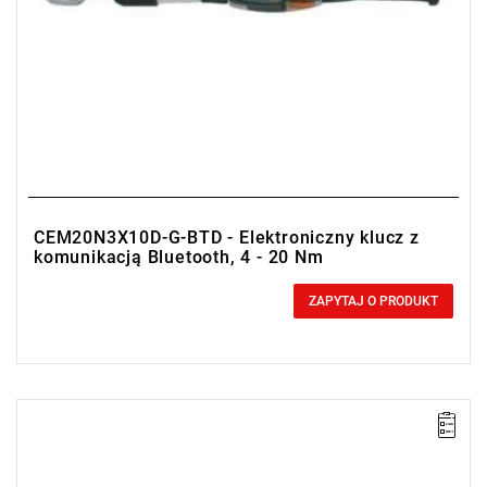
CEM20N3X10D-G-BTD - Elektroniczny klucz z
komunikacją Bluetooth, 4 - 20 Nm
0,00 zł
Price tax included
ZAPYTAJ O PRODUKT
• Zakres Nm: 2-10
• Dokładność: ± 1%
• Podziałka: 0.01 Nm