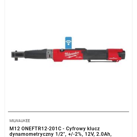
• Zakres momentu obrotowego: 16,9 - 203,4 Nm
• Prędkość bez obciążenia: 0-100 obr/min
• Uchwyt narzędzia: 1/2" kwadratowy
• Typ akumulatora: Li-ion
• Ilość akumulatorów: 1
• Pojemność akumulatora: 2.0 Ah
• Ładowarka w zestawie: 40 min
• Długość:
596,9
mm
• Waga z akumulatorem: 2,6 kg
MILWAUKEE
M12 ONEFTR12-201C - Cyfrowy klucz
dynamometryczny 1/2", +/-2%, 12V, 2.0Ah,