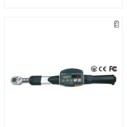
• Zakres Nm: 10-50
• Dokładność: ± 1%
• Podziałka: 0.05 Nm
• Duplex communication