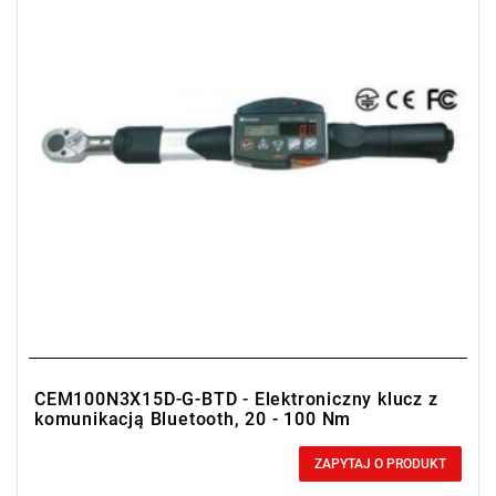
CEM100N3X15D-G-BTD - Elektroniczny klucz z
komunikacją Bluetooth, 20 - 100 Nm
0,00 zł
Price tax included
ZAPYTAJ O PRODUKT