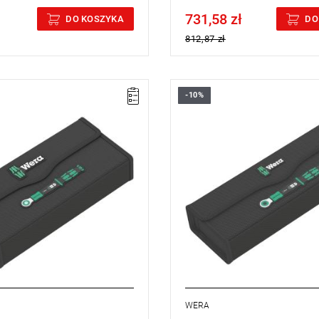
731,58 zł
cluded
Price tax included
DO KOSZYKA
DO
812,87 zł
-10%
WERA