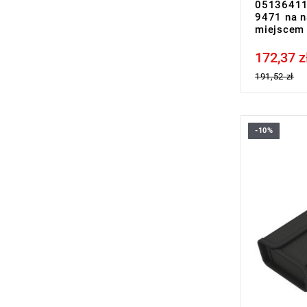
051364110
9471 na n
miejscem 
172,37 z
Price tax in
191,52 zł
-10%