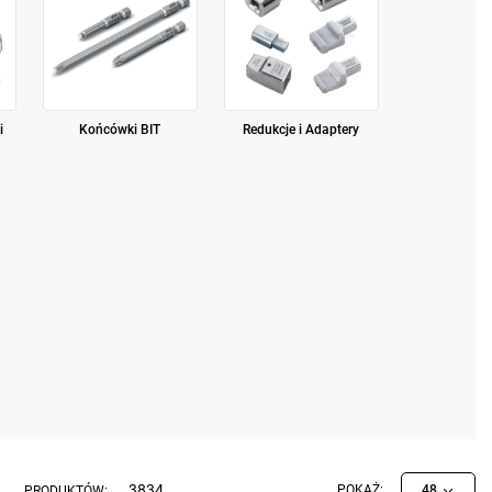
i
Końcówki BIT
Redukcje i Adaptery
3834
POKAŻ:
48
PRODUKTÓW: