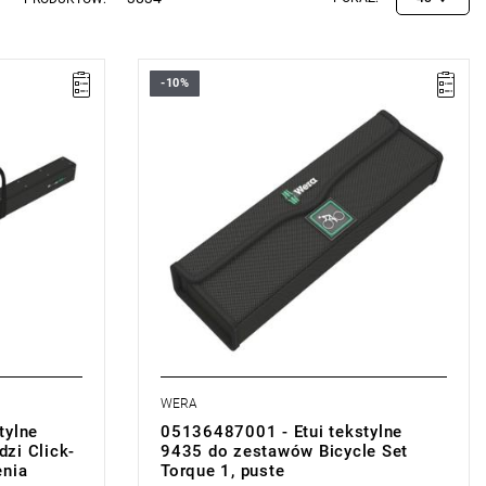
-10%
WERA
tylne
05136487001 - Etui tekstylne
zi Click-
9435 do zestawów Bicycle Set
enia
Torque 1, puste