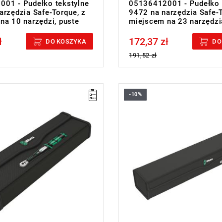
01 - Pudełko tekstylne
05136412001 - Pudełko 
arzędzia Safe-Torque, z
9472 na narzędzia Safe-T
na 10 narzędzi, puste
miejscem na 23 narzędzi
ł
172,37 zł
cluded
Price tax included
DO KOSZYKA
DO
191,52 zł
-10%