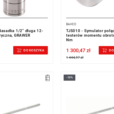
BAHCO
Nasadka 1/2" długa 12-
TJS010 - Symulator połą
tryczna, GRAWER
testerów momentu obro
Nm
1 300,47 zł
cluded
Price tax included
DO KOSZYKA
DO
1 444,97 zł
-10%
IP8
• Rozmiar: T15
całkowita: 170 mm
• Długość całkowita: 170 mm
 g
• Waga: 40 g