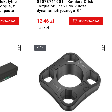
tekstylne
05078711001 - Kołnierz Click-
orque, z
Torque M5 7763 do klucza
a, puste
dynamometrycznego E 1
12,46 zł
Price tax included
 KOSZYKA
DO KOSZYKA
13,85 zł
-10%