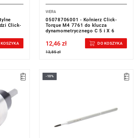
WERA
tylne
05078706001 - Kołnierz Click-
zi Click-
Torque M4 7761 do klucza
dynamometrycznego C 5 i X 6
12,46 zł
Price tax included
 KOSZYKA
DO KOSZYKA
13,85 zł
-10%
• Rozmiar: IP6
• Długość całkowita: 170 mm
• Waga: 40 g