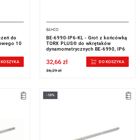
BAHCO
czeń do
BE-6990-IP6-KL - Grot z końcówką
towego 10
TORX PLUS® do wkrętaków
dynamometrycznych BE-6990, IP6
32,66 zł
Price tax included
 KOSZYKA
DO KOSZYKA
36,29 zł
-10%
• Rozmiar: IP15
• Długość całkowita: 170 mm
• Waga: 40 g