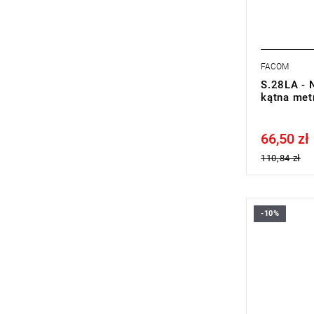
FACOM
S.28LA - 
kątna me
66,50 zł
Price tax in
110,84 zł
-10%
• Rozmiar: 
• Długość 
• Waga: 40