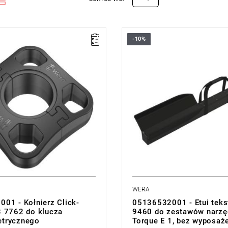
-10%
WERA
01 - Kołnierz Click-
05136532001 - Etui teks
 7762 do klucza
9460 do zestawów narzęd
trycznego
Torque E 1, bez wyposaż