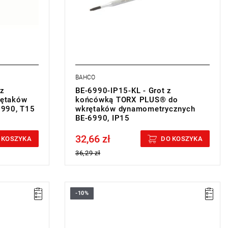
BAHCO
 z
BE-6990-IP15-KL - Grot z
ętaków
końcówką TORX PLUS® do
6990, T15
wkrętaków dynamometrycznych
BE-6990, IP15
32,66 zł
Price tax included
 KOSZYKA
DO KOSZYKA
36,29 zł
-10%
• Rozmiar: IP10
• Długość całkowita: 170 mm
• Waga: 40 g