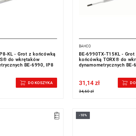
BAHCO
P8-KL - Grot z końcówką
BE-6990TX-T15KL - Grot
S® do wkrętaków
końcówką TORX® do wkr
rycznych BE-6990, IP8
dynamometrycznych BE-
31,14 zł
cluded
Price tax included
DO KOSZYKA
DO
34,60 zł
-10%
T9
• Rozmiar: T10
całkowita: 170 mm
• Długość całkowita: 170 mm
 g
• Waga: 40 g