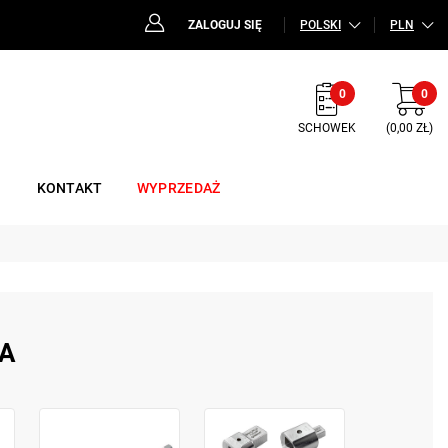
ZALOGUJ SIĘ
POLSKI
PLN
0
0
SCHOWEK
(0,00 ZŁ)
KONTAKT
WYPRZEDAŻ
A