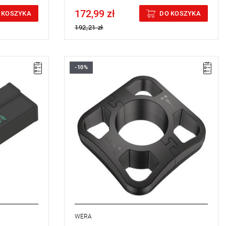
172,99 zł
Price tax included
 KOSZYKA
DO KOSZYKA
192,21 zł
-10%
WERA