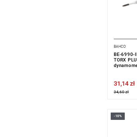
BAHCO
BE-6990-I
TORX PLU
dynamomet
31,14 zł
Price tax in
34,60 zł
-10%
• Rozmiar: 
• Długość 
• Waga: 40