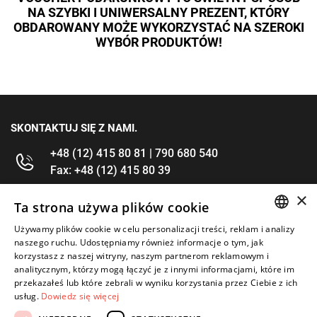
NA SZYBKI I UNIWERSALNY PREZENT, KTÓRY
OBDAROWANY MOŻE WYKORZYSTAĆ NA SZEROKI
WYBÓR PRODUKTÓW!
SKONTAKTUJ SIĘ Z NAMI.
+48 (12) 415 80 81 | 790 680 540
Fax: +48 (12) 415 80 39
×
kontakt@im-narzedzia.pl
Ta strona używa plików cookie
Używamy plików cookie w celu personalizacji treści, reklam i analizy
POLISH
INFORMACJE
naszego ruchu. Udostępniamy również informacje o tym, jak
korzystasz z naszej witryny, naszym partnerom reklamowym i
ENGLISH
analitycznym, którzy mogą łączyć je z innymi informacjami, które im
OFERTA
przekazałeś lub które zebrali w wyniku korzystania przez Ciebie z ich
usług.
Dowiedz się więcej
MOJE KONTO