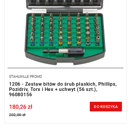
STAHLWILLE PROMO
1206 - Zestaw bitów do śrub płaskich, Phillips,
Pozidriv, Torx i Hex + uchwyt (56 szt.),
96080156
180,26 zł
Price tax included
DO KOSZYKA
202,00 zł