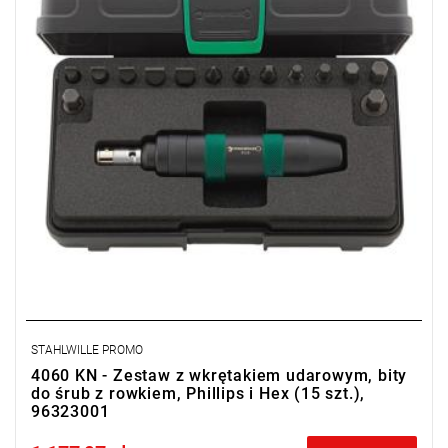
adaptery nr 4035, nr 4036
wkrętaki do końcówek do śrub z rowkiem.nr 4040-4044
wkrętaki do końcówek do śrub krzyżakowych nr 4050-4052
wkrętaki do końcówek do śrub z gniazdem sześciokątnym, nr
4055-4058
STAHLWILLE PROMO
4060 KN - Zestaw z wkrętakiem udarowym, bity
do śrub z rowkiem, Phillips i Hex (15 szt.),
96323001