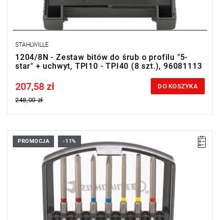
STAHLWILLE
1204/8N - Zestaw bitów do śrub o profilu "5-
star" + uchwyt, TPI10 - TPI40 (8 szt.), 96081113
207,58 zł
Price tax included
DO KOSZYKA
248,00 zł
PROMOCJA
-11%