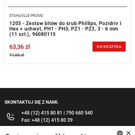
STAHLWILLE PROMO
1203 - Zestaw bitów do śrub Phillips, Pozidriv i
Hex + uchwyt, PH1 - PH3, PZ1 - PZ3, 3 - 6 mm
(11 szt.), 96080115
63,36 zł
Price tax included
DO KOSZYKA
71,00 zł
SKONTAKTUJ SIĘ Z NAMI.
+48 (12) 415 80 81 | 790 680 540
Fax: +48 (12) 415 80 39
×
kontakt@im-narzedzia.pl