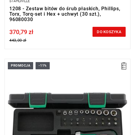
STAHLWILLE
1208 - Zestaw bitów do śrub płaskich, Phillips,
Torx, Torq-set i Hex + uchwyt (30 szt.),
96080030
370,79 zł
Price tax included
DO KOSZYKA
443,00 zł
PROMOCJA
-11%