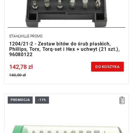
STAHLWILLE PROMO
1204/21-2 - Zestaw bitów do śrub płaskich,
Phillips, Torx, Torq-set i Hex + uchwyt (21 szt.),
96080122
142,78 zł
Price tax included
DO KOSZYKA
160,00 zł
PROMOCJA
-11%