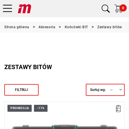
0
Strona główna
Akcesoria
Końcówki BIT
Zestawy bitów
ZESTAWY BITÓW
--
FILTRUJ
Sortuj wg:
PROMOCJA
-11%
do wkrętów o rozmiarach M5-M10
w wytrzymałej, sztaplowanej walizce z tworzywa ABS
Zawartość 1 szt:
Wkrętak IMPACT nr 4030