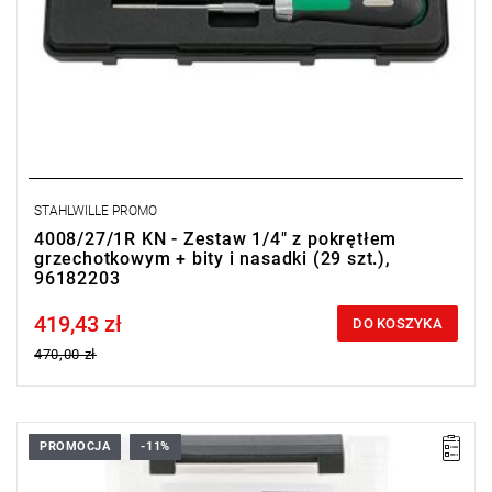
STAHLWILLE PROMO
4008/27/1R KN - Zestaw 1/4" z pokrętłem
grzechotkowym + bity i nasadki (29 szt.),
96182203
419,43 zł
Price tax included
DO KOSZYKA
470,00 zł
PROMOCJA
-11%