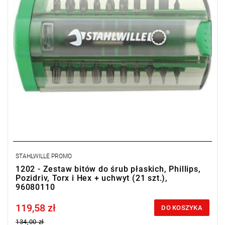
STAHLWILLE PROMO
1202 - Zestaw bitów do śrub płaskich, Phillips,
Pozidriv, Torx i Hex + uchwyt (21 szt.),
96080110
119,58 zł
Price tax included
DO KOSZYKA
134,00 zł