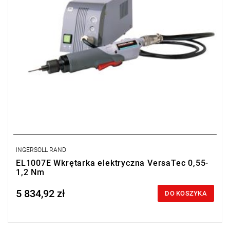
INGERSOLL RAND
EL1007E Wkrętarka elektryczna VersaTec 0,55-
1,2 Nm
5 834,92 zł
Price tax included
DO KOSZYKA