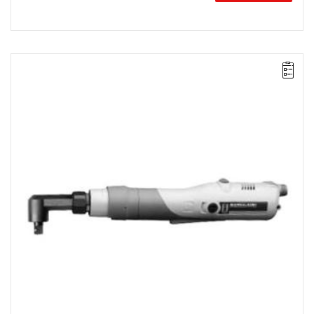
Kątowa wkrętarka elektryczna VersaTec uruchamiana dźwignią.
Zakres: 1,7 - 6,4 Nm,
Zasilanie: DC 34 V (z zasilaczem EC34-ES),
Prędkość: 700 obr/min,
Waga: 0,95 kg,
Długość: 448 mm,
Wyjście: 1/4" QC