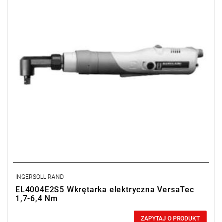
Waga: 1 kg,
Długość: 448 mm,
Wyjście: 1/4"
INGERSOLL RAND
EL4004E2S5 Wkrętarka elektryczna VersaTec
1,7-6,4 Nm
0,00 zł
Price tax included
ZAPYTAJ O PRODUKT