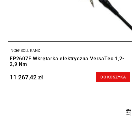
INGERSOLL RAND
EP2607E Wkrętarka elektryczna VersaTec 1,2-
2,9 Nm
11 267,42 zł
Price tax included
DO KOSZYKA
Prosta wkrętarka elektryczna VersaTec uruchamiana dźwignią.
Zakres: 0,6 - 1,7 Nm,
Zasilanie: DC 34 V (z zasilaczem EC34-ES),
Prędkość: 2500 obr/min,
Waga: 0,68 kg,