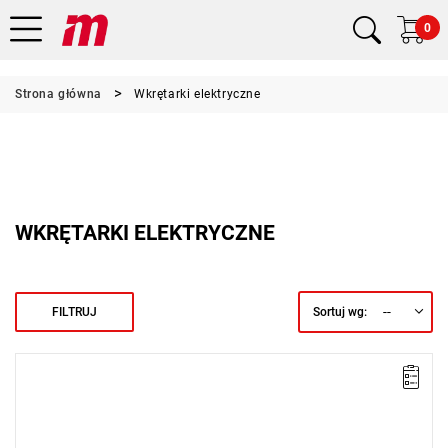
0
Strona główna
Wkrętarki elektryczne
WKRĘTARKI ELEKTRYCZNE
--
FILTRUJ
Sortuj wg:
Kątowa wkrętarka elektryczna VersaTec uruchamiana dźwignią.
Zakres: 1,7 - 6,4 Nm,
Zasilanie: DC 34 V (z zasilaczem EC34-ES),
Prędkość: 700 obr/min,