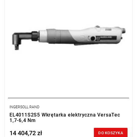
Waga: 0,95 kg,
Długość: 448 mm,
Wyjście: 1/4"
INGERSOLL RAND
EL4011S2S5 Wkrętarka elektryczna VersaTec
1,7-6,4 Nm
14 404,72 zł
Price tax included
DO KOSZYKA