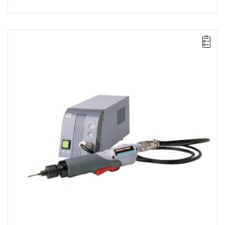
Prosta wkrętarka elektryczna VersaTec uruchamiana dociskiem.
Zakres: 0,6 - 1,7 Nm,
Zasilanie: DC 34 V (z zasilaczem EC34-ES),
Prędkość: 2500 obr/min,
Waga: 0,68 kg,
Długość: 286 mm,
Wyjście: 1/4" QC