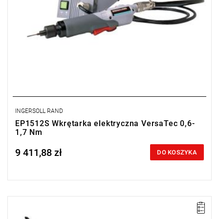
INGERSOLL RAND
EP1512S Wkrętarka elektryczna VersaTec 0,6-
1,7 Nm
9 411,88 zł
Price tax included
DO KOSZYKA
Prosta wkrętarka elektryczna VersaTec uruchamiana dźwignią.