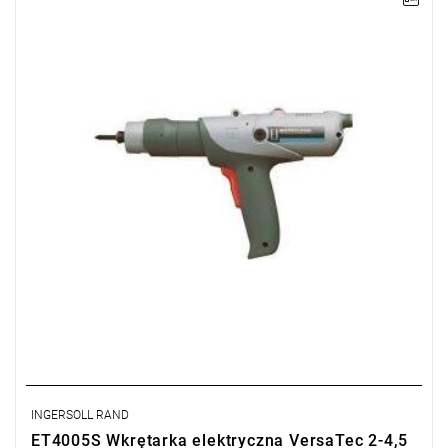
Pistoletowa wkrętarka elektryczna VersaTec uruchamiana
dźwignią.
Zakres: 2 - 4,5 Nm,
Zasilanie: DC 34 V (z zasilaczem EC34-ES),
Prędkość: 500 obr/min,
Waga: 0,78 kg,
Długość: 286 mm,
Wyjście: 1/4" QC
INGERSOLL RAND
ET4005S Wkrętarka elektryczna VersaTec 2-4,5