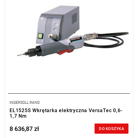
Długość: 286 mm,
Wyjście: 1/4" QC
INGERSOLL RAND
EL1525S Wkrętarka elektryczna VersaTec 0,6-
1,7 Nm
8 636,87 zł
Price tax included
DO KOSZYKA