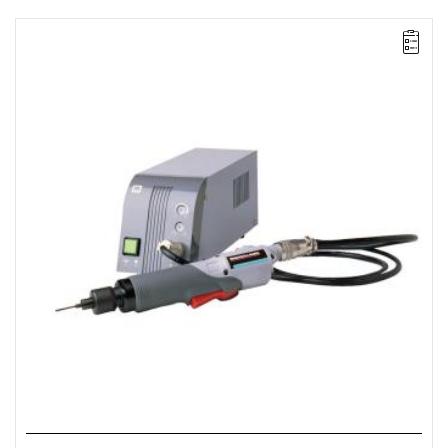
Prosta wkrętarka elektryczna VersaTec uruchamiana dźwignią.
Zakres: 0,06 - 0,5 Nm,
Zasilanie: DC 24 V (z zasilaczem EC24E),
Prędkość: 1000 obr/min,
Waga: 0,36 kg,
Długość: 235 mm,
Wyjście: 1/4" QC