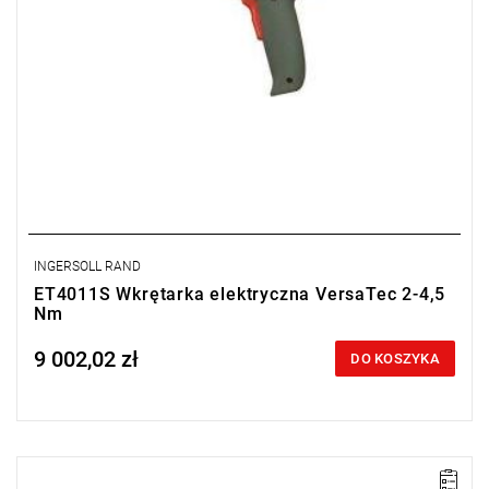
INGERSOLL RAND
ET4011S Wkrętarka elektryczna VersaTec 2-4,5
Nm
9 002,02 zł
Price tax included
DO KOSZYKA