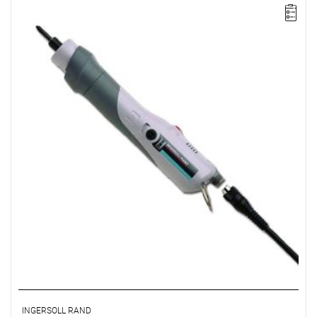
Prosta wkrętarka elektryczna VersaTec uruchamiana dociskiem.
Zakres: 1,2 - 2,9 Nm,
Zasilanie: 230 V (beztransformatorowa),
Prędkość: 700 obr/min,
Waga: 0,73 kg,
Długość: 286 mm,
Wyjście: 1/4" QC
INGERSOLL RAND