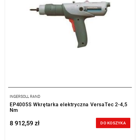
Długość: 286 mm,
Wyjście: 1/4" QC
INGERSOLL RAND
EP4005S Wkrętarka elektryczna VersaTec 2-4,5
Nm
8 912,59 zł
Price tax included
DO KOSZYKA