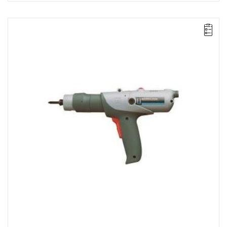
Pistoletowa wkrętarka elektryczna VersaTec uruchamiana
dźwignią.
Zakres: 2 - 4,5 Nm,
Zasilanie: 230 V (beztransformatorowa),
Prędkość: 400 obr/min,
Waga: 0,73 kg,
Długość: 286 mm,
Wyjście: 1/4" QC