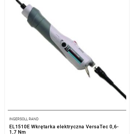
Zakres: 0,6 - 1,7 Nm,
Zasilanie: 230 V (beztransformatorowa),
Prędkość: 1000 obr/min,
Waga: 0,73 kg,
Długość: 286 mm,
Wyjście: 1/4" QC
INGERSOLL RAND
EL1510E Wkrętarka elektryczna VersaTec 0,6-
1,7 Nm