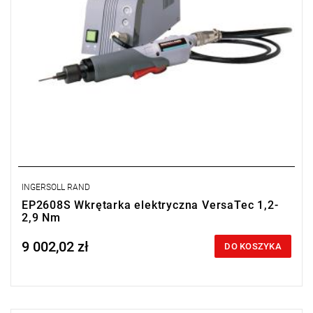
INGERSOLL RAND
EP2608S Wkrętarka elektryczna VersaTec 1,2-
2,9 Nm
9 002,02 zł
Price tax included
DO KOSZYKA