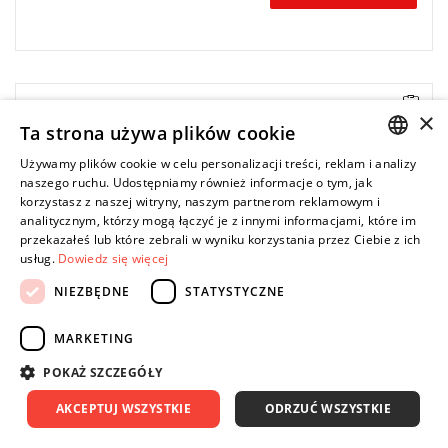
Kątowa wkrętarka elektryczna VersaTec uruchamiana dźwignią.
×
Ta strona używa plików cookie
Zakres: 1,7 - 6,4 Nm,
Zasilanie: 230 V (beztransformatorowa),
Używamy plików cookie w celu personalizacji treści, reklam i analizy
Prędkość: 260 obr/min,
POLISH
naszego ruchu. Udostępniamy również informacje o tym, jak
Waga: 1 kg,
korzystasz z naszej witryny, naszym partnerom reklamowym i
Długość: 448 mm,
ENGLISH
analitycznym, którzy mogą łączyć je z innymi informacjami, które im
Wyjście: 1/4" QC
przekazałeś lub które zebrali w wyniku korzystania przez Ciebie z ich
usług.
Dowiedz się więcej
NIEZBĘDNE
STATYSTYCZNE
MARKETING
POKAŻ SZCZEGÓŁY
AKCEPTUJ WSZYSTKIE
ODRZUĆ WSZYSTKIE