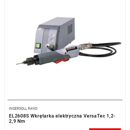
Prędkość: 800 obr/min,
Waga: 0,68 kg,
Długość: 286 mm,
Wyjście: 1/4" QC
INGERSOLL RAND
EL2608S Wkrętarka elektryczna VersaTec 1,2-
2,9 Nm