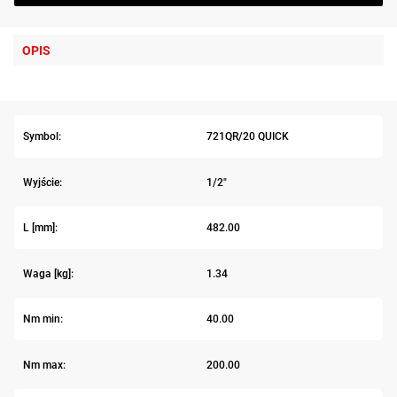
OPIS
Symbol:
721QR/20 QUICK
Wyjście:
1/2"
L [mm]:
482.00
Waga [kg]:
1.34
Nm min:
40.00
Nm max:
200.00