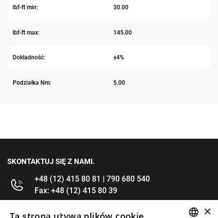
lbf-ft min:
30.00
lbf-ft max:
145.00
Dokładność:
±4%
Podziałka Nm:
5.00
SKONTAKTUJ SIĘ Z NAMI.
+48 (12) 415 80 81 | 790 680 540
Fax: +48 (12) 415 80 39
×
kontakt@im-narzedzia.pl
Ta strona używa plików cookie