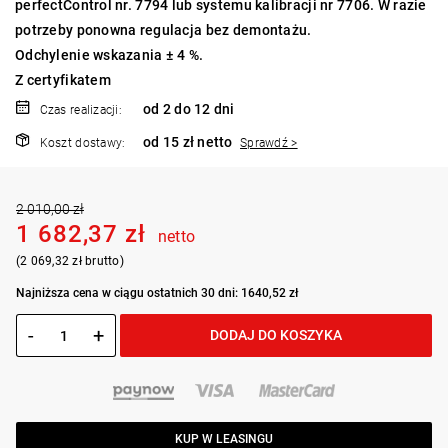
perfectControl nr. 7794 lub systemu kalibracji nr 7706. W razie
potrzeby ponowna regulacja bez demontażu.
Odchylenie wskazania ± 4 %.
Z certyfikatem
od 2 do 12 dni
Czas realizacji:
od 15 zł netto
Koszt dostawy:
Sprawdź >
2 010,00 zł
1 682,37 zł
netto
(2 069,32 zł brutto)
Najniższa cena w ciągu ostatnich 30 dni: 1640,52 zł
-
+
DODAJ DO KOSZYKA
KUP W LEASINGU