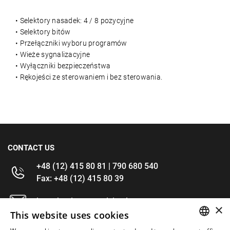
• Selektory nasadek: 4 / 8 pozycyjne
• Selektory bitów
• Przełączniki wyboru programów
• Wieże sygnalizacyjne
• Wyłączniki bezpieczeństwa
• Rękojeści ze sterowaniem i bez sterowania.
CONTACT US
+48 (12) 415 80 81 | 790 680 540
Fax: +48 (12) 415 80 39
kontakt@im-narzedzia.pl
×
This website uses cookies
INFORMATIONS