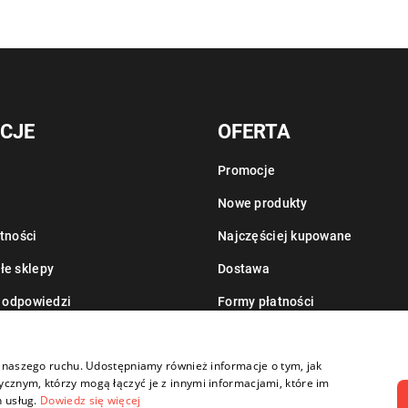
CJE
OFERTA
Promocje
Nowe produkty
tności
Najczęściej kupowane
łe sklepy
Dostawa
i odpowiedzi
Formy płatności
Informacje o leasingu
zy naszego ruchu. Udostępniamy również informacje o tym, jak
cznym, którzy mogą łączyć je z innymi informacjami, które im
h usług.
Dowiedz się więcej