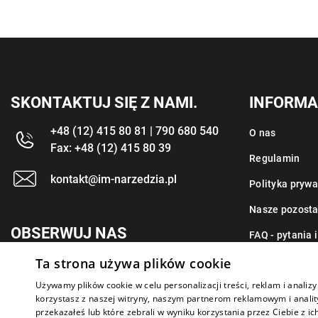
SKONTAKTUJ SIĘ Z NAMI.
INFORMA
+48 (12) 415 80 81 | 790 680 540
O nas
Fax: +48 (12) 415 80 39
Regulamin
kontakt@im-narzedzia.pl
Polityka prywa
Nasze pozosta
OBSERWUJ NAS
FAQ - pytania 
Ta strona używa plików cookie
Kontakt
Używamy plików cookie w celu personalizacji treści, reklam i anali
korzystasz z naszej witryny, naszym partnerom reklamowym i anality
przekazałeś lub które zebrali w wyniku korzystania przez Ciebie z ic