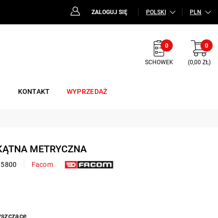
ZALOGUJ SIĘ
POLSKI
PLN
0
0
SCHOWEK
(0,00 ZŁ)
KONTAKT
WYPRZEDAŻ
6-KĄTNA METRYCZNA
05800
Facom
yszczące