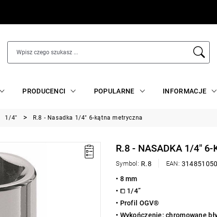
PRODUCENCI
POPULARNE
INFORMACJE
1/4"
R.8 - Nasadka 1/4" 6-kątna metryczna
R.8 - NASADKA 1/4" 
Symbol:
R.8
EAN:
31485105
• 8 mm
• ⧠ 1/4”
• Profil OGV®
• Wykończenie: chromowane bł