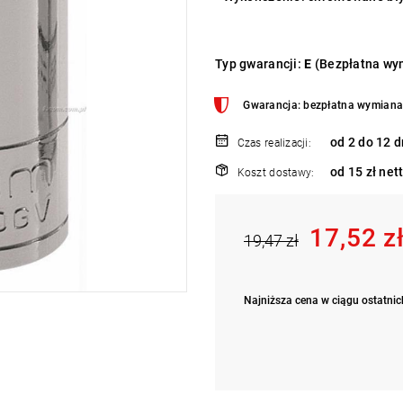
Typ gwarancji:
E
(Bezpłatna wym
Gwarancja: bezpłatna wymiana 
od 2 do 12 d
Czas realizacji:
od 15 zł net
Koszt dostawy:
17,52 z
19,47 zł
Najniższa cena w ciągu ostatnich