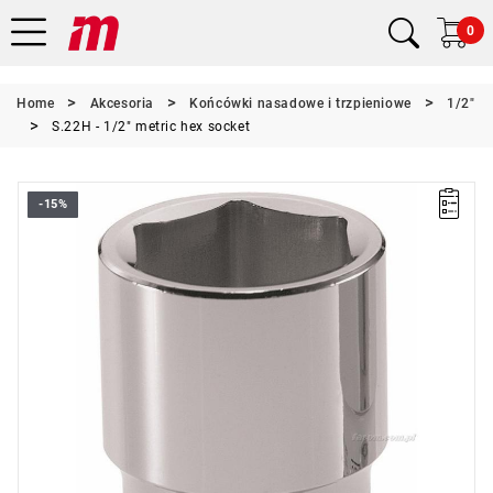
0
Home
Akcesoria
Końcówki nasadowe i trzpieniowe
1/2"
S.22H - 1/2" metric hex socket
-15%