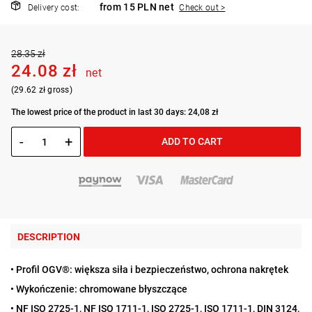
from 15 PLN net
Delivery cost:
Check out >
28.35 zł
24.08 zł
net
(29.62 zł gross)
The lowest price of the product in last 30 days: 24,08 zł
-
+
ADD TO CART
DESCRIPTION
• Profil OGV®: większa siła i bezpieczeństwo, ochrona nakrętek
• Wykończenie: chromowane błyszczące
• NF ISO 2725-1, NF ISO 1711-1, ISO 2725-1, ISO 1711-1, DIN 3124,