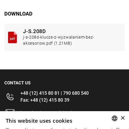
DOWNLOAD
J-S.208D
j-s-208d-klucze-z-wyzwalaniem-bez-
akcesoriow.pdf (1.21MB)
CONTACT US
+48 (12) 415 80 81 | 790 680 540
Fax: +48 (12) 415 80 39
kontakt@im-narzedzia.pl
×
This website uses cookies
INFORMATIONS