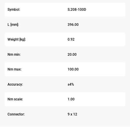
Symbol:
S.208-100D
L [mm]:
396.00
Weight [kg]:
0.92
Nm min:
20.00
Nm max:
100.00
Accuracy:
±4%
Nm scale:
1.00
Connector:
9 x 12